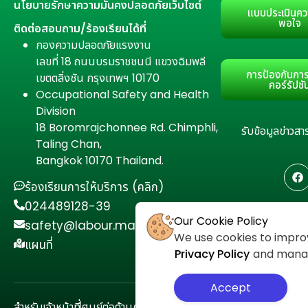
นโยบายรักษาความมั่นคงปลอดภัยเว็บไซต์
แบบประเมินคว
พอใจ
ติดต่อสอบถาม/ร้องเรียนได้ที่
กองความปลอดภัยแรงงาน
เลขที่ 18 ถนนบรมราชชนนี แขวงฉิมพลี
การป้องกันการ
เขตตลิ่งชัน กรุงเทพฯ 10170
คอร์รัปชั
Occupational Safety and Health
Division
18 Boromrajchonnee Rd. Chimphli,
รับข้อมูลข่าว
Taling Chan,
Bangkok 10170 Thailand.
ร้องเรียนการให้บริการ (คลิก)
024489128-39
Our Cookie Policy
safety@labour.mail.go.th
We use cookies to improv
แผนที่
Privacy Policy
and manage
Accept
สำหรับเจ้าหน้าที่
ศูนย์ต่อต้านคอร์รัปชัน
นโยบายความเป็นส่วนตัว
แผนผั