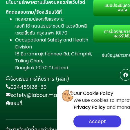
นโยบายรักษาความมั่นคงปลอดภัยเว็บไซต์
แบบประเมินคว
พอใจ
ติดต่อสอบถาม/ร้องเรียนได้ที่
กองความปลอดภัยแรงงาน
เลขที่ 18 ถนนบรมราชชนนี แขวงฉิมพลี
การป้องกันการ
เขตตลิ่งชัน กรุงเทพฯ 10170
คอร์รัปชั
Occupational Safety and Health
Division
18 Boromrajchonnee Rd. Chimphli,
รับข้อมูลข่าว
Taling Chan,
Bangkok 10170 Thailand.
ร้องเรียนการให้บริการ (คลิก)
024489128-39
Our Cookie Policy
safety@labour.mail.go.th
We use cookies to improv
แผนที่
Privacy Policy
and manage
Accept
สำหรับเจ้าหน้าที่
ศูนย์ต่อต้านคอร์รัปชัน
นโยบายความเป็นส่วนตัว
แผนผั