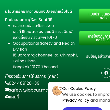
นโยบายรักษาความมั่นคงปลอดภัยเว็บไซต์
แบบประเมินคว
พอใจ
ติดต่อสอบถาม/ร้องเรียนได้ที่
กองความปลอดภัยแรงงาน
เลขที่ 18 ถนนบรมราชชนนี แขวงฉิมพลี
การป้องกันการ
เขตตลิ่งชัน กรุงเทพฯ 10170
คอร์รัปชั
Occupational Safety and Health
Division
18 Boromrajchonnee Rd. Chimphli,
รับข้อมูลข่าว
Taling Chan,
Bangkok 10170 Thailand.
ร้องเรียนการให้บริการ (คลิก)
024489128-39
Our Cookie Policy
safety@labour.mail.go.th
We use cookies to improv
แผนที่
Privacy Policy
and manage