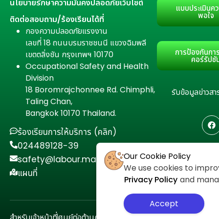
นโยบายรักษาความมั่นคงปลอดภัยเว็บไซต์
แบบประเมินคว
พอใจ
ติดต่อสอบถาม/ร้องเรียนได้ที่
กองความปลอดภัยแรงงาน
เลขที่ 18 ถนนบรมราชชนนี แขวงฉิมพลี
การป้องกันการ
เขตตลิ่งชัน กรุงเทพฯ 10170
คอร์รัปชั
Occupational Safety and Health
Division
18 Boromrajchonnee Rd. Chimphli,
รับข้อมูลข่าว
Taling Chan,
Bangkok 10170 Thailand.
ร้องเรียนการให้บริการ (คลิก)
024489128-39
Our Cookie Policy
safety@labour.mail.go.th
We use cookies to improv
แผนที่
Privacy Policy
and manage
Accept
สำหรับเจ้าหน้าที่
ศูนย์ต่อต้านคอร์รัปชัน
นโยบายความเป็นส่วนตัว
แผนผั