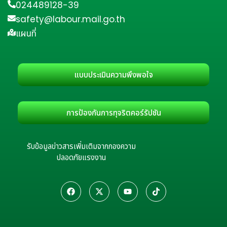
024489128-39
safety@labour.mail.go.th
แผนที่
แบบประเมินความพึงพอใจ
การป้องกันการทุจริตคอร์รัปชัน
รับข้อมูลข่าวสารเพิ่มเติมจากกองความ
ปลอดภัยแรงงาน