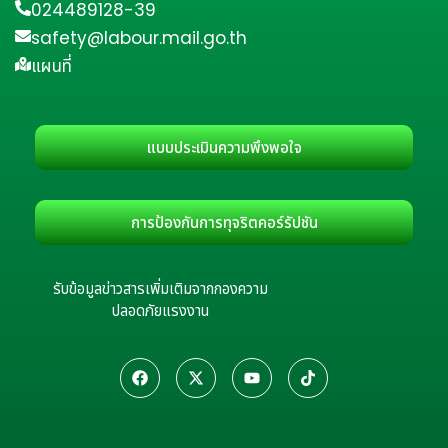
024489128-39
safety@labour.mail.go.th
แผนที่
แบบประเมินความพึงพอใจ
การป้องกันการทุจริตคอร์รัปชัน
รับข้อมูลข่าวสารเพิ่มเติมจากกองความ
ปลอดภัยแรงงาน