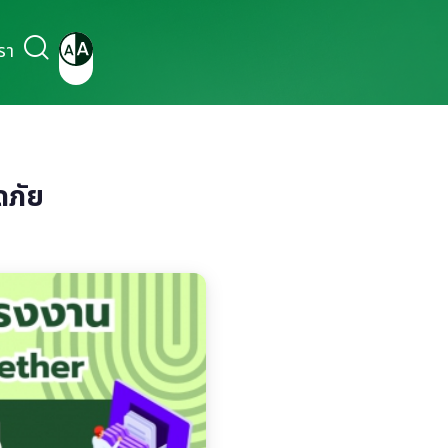
รา
ดภัย