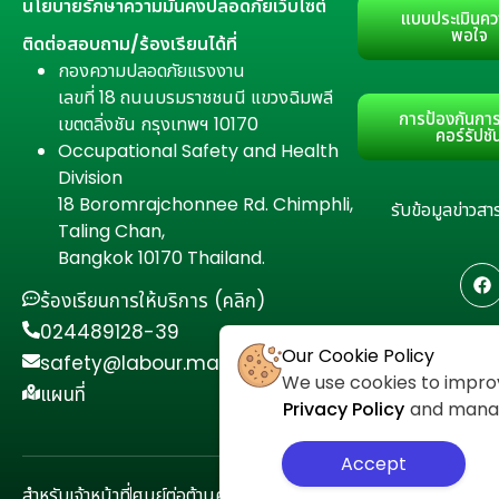
นโยบายรักษาความมั่นคงปลอดภัยเว็บไซต์
แบบประเมินคว
พอใจ
ติดต่อสอบถาม/ร้องเรียนได้ที่
กองความปลอดภัยแรงงาน
เลขที่ 18 ถนนบรมราชชนนี แขวงฉิมพลี
การป้องกันการ
เขตตลิ่งชัน กรุงเทพฯ 10170
คอร์รัปชั
Occupational Safety and Health
Division
18 Boromrajchonnee Rd. Chimphli,
รับข้อมูลข่าว
Taling Chan,
Bangkok 10170 Thailand.
ร้องเรียนการให้บริการ (คลิก)
024489128-39
Our Cookie Policy
safety@labour.mail.go.th
We use cookies to improv
แผนที่
Privacy Policy
and manage
Accept
สำหรับเจ้าหน้าที่
ศูนย์ต่อต้านคอร์รัปชัน
นโยบายความเป็นส่วนตัว
แผนผั