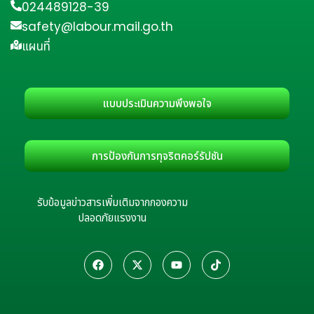
024489128-39
safety@labour.mail.go.th
แผนที่
แบบประเมินความพึงพอใจ
การป้องกันการทุจริตคอร์รัปชัน
รับข้อมูลข่าวสารเพิ่มเติมจากกองความ
ปลอดภัยแรงงาน