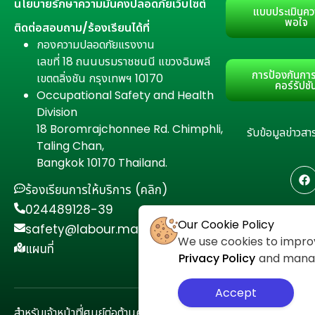
นโยบายรักษาความมั่นคงปลอดภัยเว็บไซต์
แบบประเมินคว
พอใจ
ติดต่อสอบถาม/ร้องเรียนได้ที่
กองความปลอดภัยแรงงาน
เลขที่ 18 ถนนบรมราชชนนี แขวงฉิมพลี
การป้องกันการ
เขตตลิ่งชัน กรุงเทพฯ 10170
คอร์รัปชั
Occupational Safety and Health
Division
18 Boromrajchonnee Rd. Chimphli,
รับข้อมูลข่าว
Taling Chan,
Bangkok 10170 Thailand.
ร้องเรียนการให้บริการ (คลิก)
024489128-39
Our Cookie Policy
safety@labour.mail.go.th
We use cookies to improv
แผนที่
Privacy Policy
and manage
Accept
สำหรับเจ้าหน้าที่
ศูนย์ต่อต้านคอร์รัปชัน
นโยบายความเป็นส่วนตัว
แผนผั