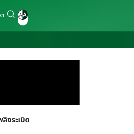
รา
ลิงระเบิด