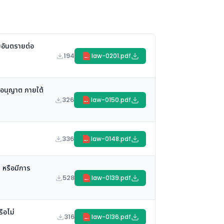
สบอันตรายต่อ
194
law-0201.pdf
PDF
ออนุญาต ภายใต้
326
law-0150.pdf
PDF
336
law-0148.pdf
PDF
 หรือมีการ
528
law-0139.pdf
PDF
ือไม่
316
law-0136.pdf
PDF