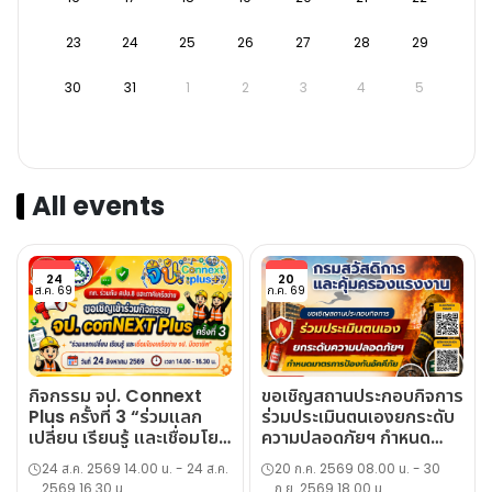
23
24
25
26
27
28
29
30
31
1
2
3
4
5
All events
24
20
ส.ค. 69
ก.ค. 69
กิจกรรม จป. Connext
ขอเชิญสถานประกอบกิจการ
Plus ครั้งที่ 3 “ร่วมแลก
ร่วมประเมินตนเองยกระดับ
เปลี่ยน เรียนรู้ และเชื่อมโยง
ความปลอดภัยฯ กำหนด
เครือข่าย จป. มืออาชีพ”
มาตรการป้องกันอัคคีภัย
24 ส.ค. 2569 14.00 น. - 24 ส.ค.
20 ก.ค. 2569 08.00 น. - 30
2569 16.30 น.
ก.ย. 2569 18.00 น.