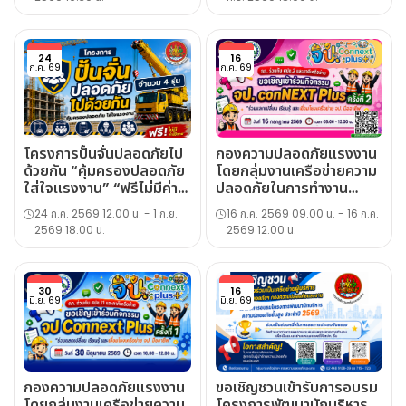
24
16
ก.ค. 69
ก.ค. 69
โครงการปั้นจั่นปลอดภัยไป
กองความปลอดภัยแรงงาน
ด้วยกัน “คุ้มครองปลอดภัย
โดยกลุ่มงานเครือข่ายความ
ใส่ใจแรงงาน” “ฟรีไม่มีค่า
ปลอดภัยในการทำงาน
ใช้จ่าย” จำนวน 4 รุ่น
ประชาสัมพันธ์กิจกรรม จป.
24 ก.ค. 2569 12.00 น. - 1 ก.ย.
16 ก.ค. 2569 09.00 น. - 16 ก.ค.
Connext Plus ครั้งที่ 2
2569 18.00 น.
2569 12.00 น.
30
16
มิ.ย. 69
มิ.ย. 69
กองความปลอดภัยแรงงาน
ขอเชิญชวนเข้ารับการอบรม
โดยกลุ่มงานเครือข่ายความ
โครงการพัฒนานักบริหาร