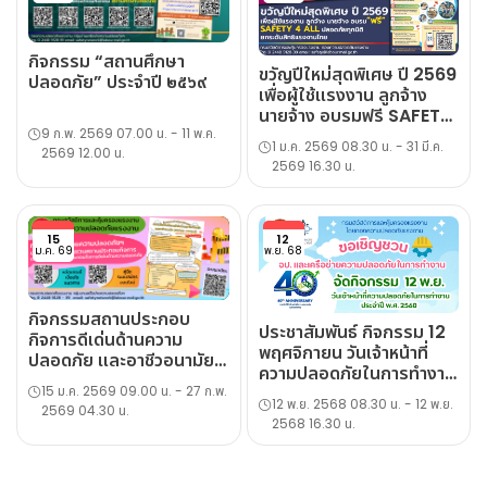
กิจกรรม “สถานศึกษา
ขวัญปีใหม่สุดพิเศษ ปี 2569
ปลอดภัย” ประจำปี ๒๕๖๙
เพื่อผู้ใช้แรงงาน ลูกจ้าง
นายจ้าง อบรมฟรี SAFETY
9 ก.พ. 2569 07.00 น. - 11 พ.ค.
4 ALL ปลอดภัยทุกมิติ ยก
1 ม.ค. 2569 08.30 น. - 31 มี.ค.
2569 12.00 น.
ระดับสิทธิแรงงานไทย
2569 16.30 น.
15
12
ม.ค. 69
พ.ย. 68
กิจกรรมสถานประกอบ
ประชาสัมพันธ์ กิจกรรม 12
กิจการดีเด่นด้านความ
พฤศจิกายน วันเจ้าหน้าที่
ปลอดภัย และอาชีวอนามัย
ความปลอดภัยในการทำงาน
ระดับประเทศ (Thailand
15 ม.ค. 2569 09.00 น. - 27 ก.พ.
ประจำปี ๒๕๖๘
Safety Award) และ
12 พ.ย. 2568 08.30 น. - 12 พ.ย.
2569 04.30 น.
ระดับจังหวัด (Provincial
2568 16.30 น.
Safety Award) ประจำปี
พ.ศ. ๒๕๖๙