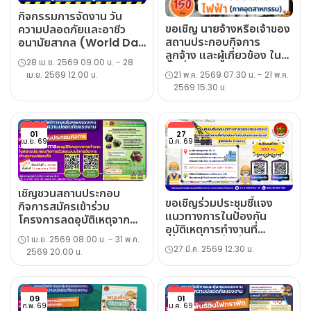
กิจกรรมการจัดงาน วัน
ขอเชิญ นายจ้างหรือเจ้าของ
ความปลอดภัยและอาชีว
สถานประกอบกิจการ
อนามัยสากล (World Day
ลูกจ้าง และผู้เกี่ยวข้อง ใน
for Safety and Health
28 เม.ย. 2569 09.00 น. - 28
พื้นที่ จ.นนทบุรี
at Work) ประจำปี ๒๕๖๙
21 พ.ค. 2569 07.30 น. - 21 พ.ค.
เม.ย. 2569 12.00 น.
สมุทรปราการ และ กทม. เข้า
2569 15.30 น.
ร่วมงานโครงการให้ความรู้
ความปลอดภัยเกี่ยวกับไฟฟ้า
(ภาคอุตสาหกรรม) ประจำปี
2569
01
27
เม.ย. 69
มี.ค. 69
เชิญชวนสถานประกอบ
ขอเชิญร่วมประชุมชี้แจง
กิจการสมัครเข้าร่วม
แนวทางการในป้องกัน
โครงการลดอุบัติเหตุจาก
อุบัติเหตุการทำงานที่
การทำงานในสถานประกอบ
1 เม.ย. 2569 08.00 น. - 31 พ.ค.
เกี่ยวข้องกับปั้นจั่นชนิด
กิจการด้วยระบบบริหาร
27 มี.ค. 2569 12.30 น.
2569 20.00 น.
เคลื่อนที่ (Mobile
จัดการด้านความปลอดภัย
Crane)
09
01
ก.พ. 69
ม.ค. 69