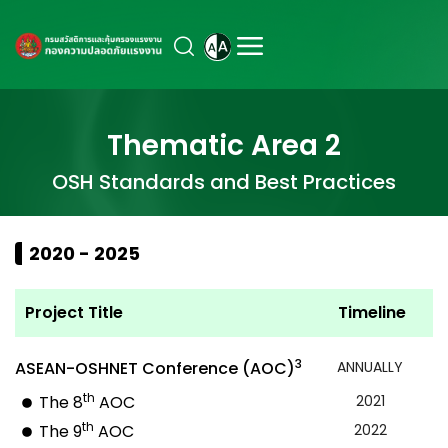
Thematic Area 2
OSH Standards and Best Practices
2020 - 2025
Project Title
Timeline
3
ASEAN-OSHNET Conference (AOC)
ANNUALLY
th
The 8
AOC
2021
th
The 9
AOC
2022