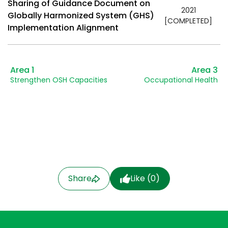
Sharing of Guidance Document on
2021
Globally Harmonized System (GHS)
[COMPLETED]
Implementation Alignment
Area 1
Area 3
Strengthen OSH Capacities
Occupational Health
Share
Like (
0
)